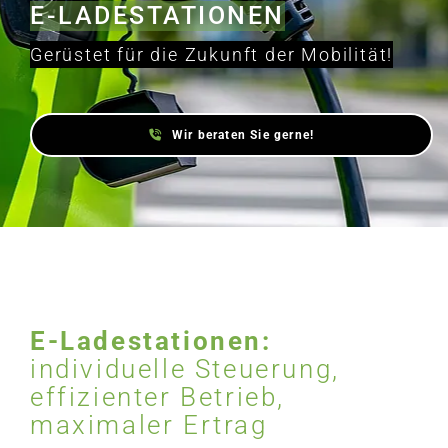
E-LADESTATIONEN
Gerüstet für die Zukunft der Mobilität!
Wir beraten Sie gerne!
E-Ladestationen:
individuelle Steuerung,
effizienter Betrieb,
maximaler Ertrag