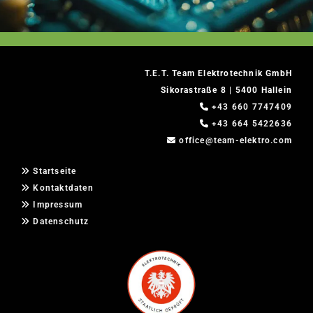
T.E.T. Team Elektrotechnik GmbH
Sikorastraße 8 | 5400 Hallein

+43 660 7747409

+43 664 5422636

office@team-elektro.com

Startseite

Kontaktdaten

Impressum

Datenschutz